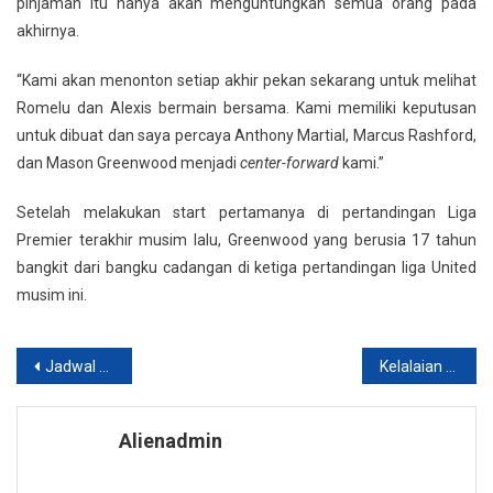
pinjaman itu hanya akan menguntungkan semua orang pada
akhirnya.
“Kami akan menonton setiap akhir pekan sekarang untuk melihat
Romelu dan Alexis bermain bersama. Kami memiliki keputusan
untuk dibuat dan saya percaya Anthony Martial, Marcus Rashford,
dan Mason Greenwood menjadi
center-forward
kami.”
Setelah melakukan start pertamanya di pertandingan Liga
Premier terakhir musim lalu, Greenwood yang berusia 17 tahun
bangkit dari bangku cadangan di ketiga pertandingan liga United
musim ini.
Navigasi
Jadwal Bola 24 Agustus 2019
Kelalaian Liga Champions Membuat Can Kaget
pos
Alienadmin