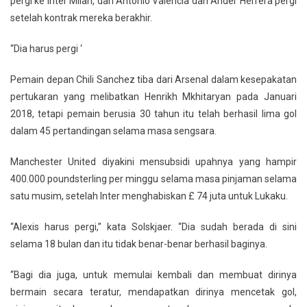
pergi ke Inter Milan, dan Antonio Valencia dan Ander Herrera pergi
setelah kontrak mereka berakhir.
“Dia harus pergi ‘
Pemain depan Chili Sanchez tiba dari Arsenal dalam kesepakatan
pertukaran yang melibatkan Henrikh Mkhitaryan pada Januari
2018, tetapi pemain berusia 30 tahun itu telah berhasil lima gol
dalam 45 pertandingan selama masa sengsara.
Manchester United diyakini mensubsidi upahnya yang hampir
400.000 poundsterling per minggu selama masa pinjaman selama
satu musim, setelah Inter menghabiskan £ 74 juta untuk Lukaku.
“Alexis harus pergi,” kata Solskjaer. “Dia sudah berada di sini
selama 18 bulan dan itu tidak benar-benar berhasil baginya.
“Bagi dia juga, untuk memulai kembali dan membuat dirinya
bermain secara teratur, mendapatkan dirinya mencetak gol,