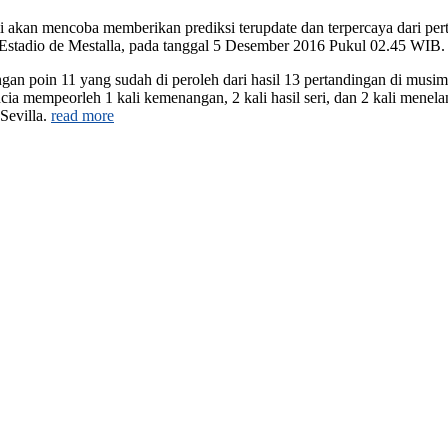
i akan mencoba memberikan prediksi terupdate dan terpercaya dari per
Estadio de Mestalla, pada tanggal 5 Desember 2016 Pukul 02.45 WIB.
gan poin 11 yang sudah di peroleh dari hasil 13 pertandingan di musim
ia mempeorleh 1 kali kemenangan, 2 kali hasil seri, dan 2 kali menel
Sevilla.
read more