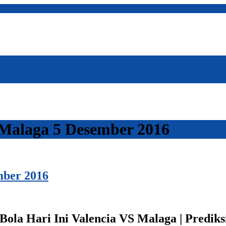
 Malaga 5 Desember 2016
mber 2016
Bola Hari Ini Valencia VS Malaga | Prediks