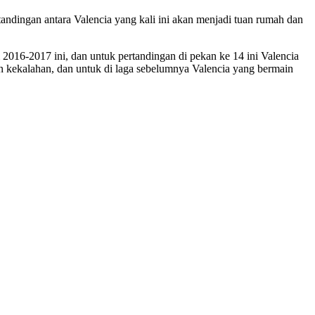
tandingan antara Valencia yang kali ini akan menjadi tuan rumah dan
 2016-2017 ini, dan untuk pertandingan di pekan ke 14 ini Valencia
an kekalahan, dan untuk di laga sebelumnya Valencia yang bermain