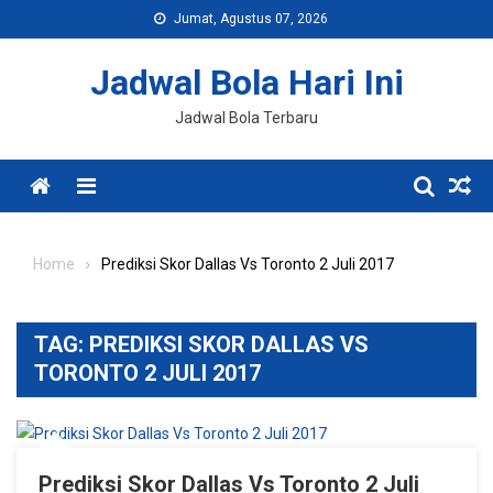
Skip
Jumat, Agustus 07, 2026
to
content
Jadwal Bola Hari Ini
Jadwal Bola Terbaru
Menu
Home
Prediksi Skor Dallas Vs Toronto 2 Juli 2017
TAG:
PREDIKSI SKOR DALLAS VS
TORONTO 2 JULI 2017
Prediksi Skor Dallas Vs Toronto 2 Juli