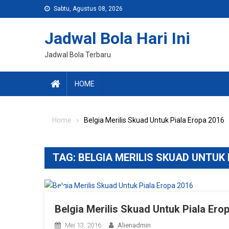
Skip
Sabtu, Agustus 08, 2026
to
content
Jadwal Bola Hari Ini
Jadwal Bola Terbaru
HOME
Home
Belgia Merilis Skuad Untuk Piala Eropa 2016
TAG:
BELGIA MERILIS SKUAD UNTUK 
Belgia Merilis Skuad Untuk Piala Ero
Mei 13, 2016
Alienadmin