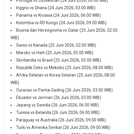
Portugal vs Uzbekistan (24 Juni 2026, 00.00 WIB)
Inggris vs Ghana (24 Juni 2026, 03.00 WIB)
Panama vs Kroasia (24 Juni 2026, 06.00 WIB)
Kolombia vs RD Kongo (24 Juni 2026, 09.00 WIB)
Bosnia dan Herzegovina vs Qatar (25 Juni 2026, 02.00
WIB)
Swiss vs Kanada (25 Juni 2026, 02.00 WIB)
Maroko vs Haiti (25 Juni 2026, 05.00 WIB)
Skotlandia vs Brasil (25 Juni 2026, 05.00 WIB)
Republik Ceko vs Meksiko (25 Juni 2026, 08.00 WIB)
Afrika Selatan vs Korea Selatan (25 Juni 2026, 08.00
WIB)
Curacao vs Pantai Gading (26 Juni 2026, 03.00 WIB)
Ekuador vs Jerman (26 Juni 2026, 03.00 WIB)
Jepang vs Swedia (26 Juni 2026, 06.00 WIB)
Tunisia vs Belanda (26 Juni 2026, 06.00 WIB)
Paraguay vs Australia (26 Juni 2026, 09.00 WIB)
Turki vs Amerika Serikat (26 Juni 2026, 09.00 WIB)