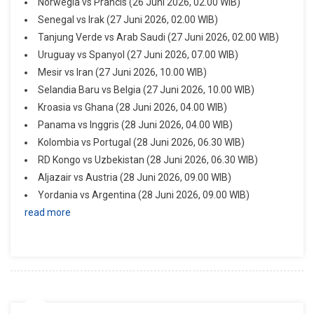
Norwegia vs Prancis (26 Juni 2026, 02.00 WIB)
Senegal vs Irak (27 Juni 2026, 02.00 WIB)
Tanjung Verde vs Arab Saudi (27 Juni 2026, 02.00 WIB)
Uruguay vs Spanyol (27 Juni 2026, 07.00 WIB)
Mesir vs Iran (27 Juni 2026, 10.00 WIB)
Selandia Baru vs Belgia (27 Juni 2026, 10.00 WIB)
Kroasia vs Ghana (28 Juni 2026, 04.00 WIB)
Panama vs Inggris (28 Juni 2026, 04.00 WIB)
Kolombia vs Portugal (28 Juni 2026, 06.30 WIB)
RD Kongo vs Uzbekistan (28 Juni 2026, 06.30 WIB)
Aljazair vs Austria (28 Juni 2026, 09.00 WIB)
Yordania vs Argentina (28 Juni 2026, 09.00 WIB)
read more