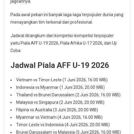
jagoannya.
Pada awal pekan ini banyak laga-laga terpopuler dunia yang
menayangkan tim terkenal dan profesional.
Jadwal dirangkum dari kompetisi-kompetisi terpopuler
yaitu Piala AFF U-19 2026, Piala Afrika U-17 2026, dan Uji
Coba.
Jadwal Piala AFF U-19 2026
Vietnam vs Timor-Leste (1 Juni 2026, 16.00 WIB)
Indonesia vs Myanmar (1 Juni 2026, 20.00 WIB)
Thailand vs Brunei Darussalam (2 Juni 2026, 16.00 WIB)
Malaysia vs Singapura (2 Juni 2026, 20.00 WIB)
Filipina vs Australia (3 Juni 2026, 20.00 WIB)
Myanmar vs Vietnam (4 Juni 2026, 16.00 WIB)
Timor-Leste vs Indonesia (4 Juni 2026, 20.00 WIB)
Brunei Darussalam vs Malaysia (5 Juni 2026, 16.00 WIB)