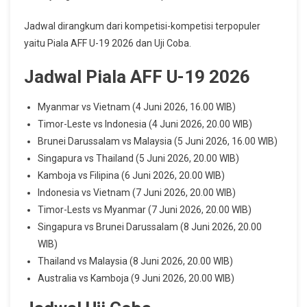
Jadwal dirangkum dari kompetisi-kompetisi terpopuler
yaitu Piala AFF U-19 2026 dan Uji Coba.
Jadwal Piala AFF U-19 2026
Myanmar vs Vietnam (4 Juni 2026, 16.00 WIB)
Timor-Leste vs Indonesia (4 Juni 2026, 20.00 WIB)
Brunei Darussalam vs Malaysia (5 Juni 2026, 16.00 WIB)
Singapura vs Thailand (5 Juni 2026, 20.00 WIB)
Kamboja vs Filipina (6 Juni 2026, 20.00 WIB)
Indonesia vs Vietnam (7 Juni 2026, 20.00 WIB)
Timor-Lests vs Myanmar (7 Juni 2026, 20.00 WIB)
Singapura vs Brunei Darussalam (8 Juni 2026, 20.00
WIB)
Thailand vs Malaysia (8 Juni 2026, 20.00 WIB)
Australia vs Kamboja (9 Juni 2026, 20.00 WIB)