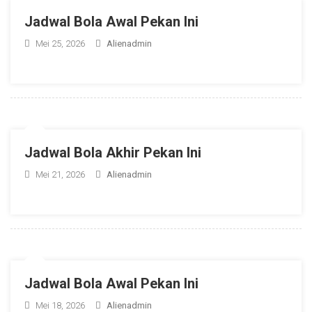
Jadwal Bola Awal Pekan Ini
Mei 25, 2026
Alienadmin
Jadwal Bola Akhir Pekan Ini
Mei 21, 2026
Alienadmin
Jadwal Bola Awal Pekan Ini
Mei 18, 2026
Alienadmin