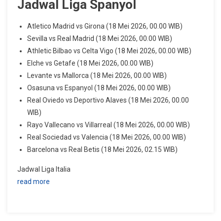
Jadwal Liga Spanyol
Atletico Madrid vs Girona (18 Mei 2026, 00.00 WIB)
Sevilla vs Real Madrid (18 Mei 2026, 00.00 WIB)
Athletic Bilbao vs Celta Vigo (18 Mei 2026, 00.00 WIB)
Elche vs Getafe (18 Mei 2026, 00.00 WIB)
Levante vs Mallorca (18 Mei 2026, 00.00 WIB)
Osasuna vs Espanyol (18 Mei 2026, 00.00 WIB)
Real Oviedo vs Deportivo Alaves (18 Mei 2026, 00.00
WIB)
Rayo Vallecano vs Villarreal (18 Mei 2026, 00.00 WIB)
Real Sociedad vs Valencia (18 Mei 2026, 00.00 WIB)
Barcelona vs Real Betis (18 Mei 2026, 02.15 WIB)
Jadwal Liga Italia
read more