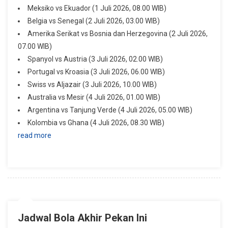
Meksiko vs Ekuador (1 Juli 2026, 08.00 WIB)
Belgia vs Senegal (2 Juli 2026, 03.00 WIB)
Amerika Serikat vs Bosnia dan Herzegovina (2 Juli 2026,
07.00 WIB)
Spanyol vs Austria (3 Juli 2026, 02.00 WIB)
Portugal vs Kroasia (3 Juli 2026, 06.00 WIB)
Swiss vs Aljazair (3 Juli 2026, 10.00 WIB)
Australia vs Mesir (4 Juli 2026, 01.00 WIB)
Argentina vs Tanjung Verde (4 Juli 2026, 05.00 WIB)
Kolombia vs Ghana (4 Juli 2026, 08.30 WIB)
read more
Jadwal Bola Akhir Pekan Ini